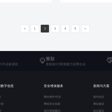
<
1
2
3
4
5
>
策划
计不达标退款
原创设计/研发能力业界出众
与数字创意
安全维保服务
新闻与方案
设
网站维护/托管
签约动态
开发
网络安全加固
网站建设
计
SEO营销顾问
前沿观点