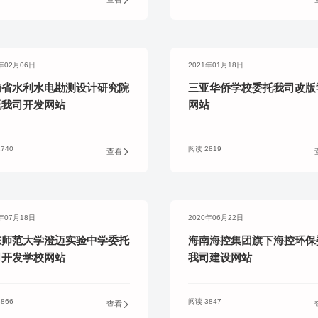
实派网站开发服
1年02月06日
2021年01月18日
Hi，我们可以一起帮您解决,您目前需解决的问题!
南省水利水电勘测设计研究院
三亚华侨学校委托我司改版
托我司开发网站
网站
740
阅读 2819
查看
加好友，获取报价
0年07月18日
2020年06月22日
东师范大学澄迈实验中学委托
海南海控集团旗下海控环保
司开发学校网站
我司建设网站
866
阅读 3847
查看