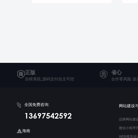
正版
省心
自研系统,源码交付自主可控
合作零风险 设
全国免费咨询:
网站建设
13697542592
品牌网站建
微信小程序
海南
WEB视觉设