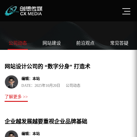
公司动态
网站建设
前沿观点
常见答疑
网站设计公司的 “数字分身” 打造术
编辑：本站
DATE：2025年10月20日 公司动态
了解更多 >>
企业越发展越要重视企业品牌基础
编辑：本站