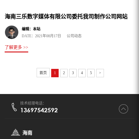
海南三乐数字媒体有限公司委托我司制作公司网站
编辑：本站
DATE：2021年08月17日 公司动态
了解更多 >>
首页
1
2
3
4
5
>
技术经理电话：
13697542592
海南