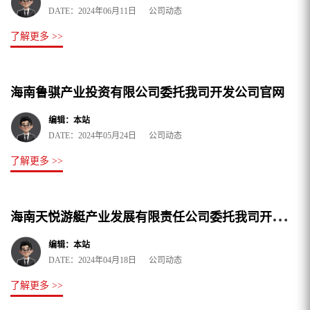
DATE：2024年06月11日 公司动态
了解更多 >>
海南鲁骐产业投资有限公司委托我司开发公司官网
编辑：本站
DATE：2024年05月24日 公司动态
了解更多 >>
海
南天悦游艇产业发展有限责任公司委托我司开发公司网站
编辑：本站
DATE：2024年04月18日 公司动态
了解更多 >>