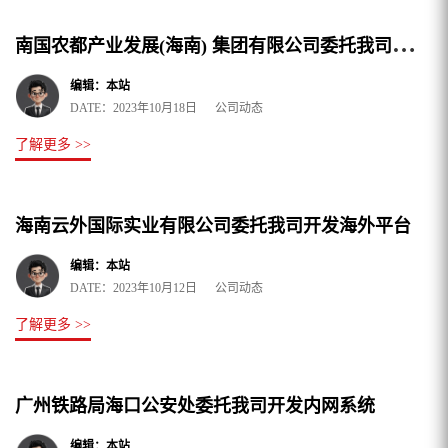
南
国农都产业发展(海南) 集团有限公司委托我司开发集团官网
编辑：本站
DATE：2023年10月18日 公司动态
了解更多 >>
海南云外国际实业有限公司委托我司开发海外平台
编辑：本站
DATE：2023年10月12日 公司动态
了解更多 >>
广州铁路局海口公安处委托我司开发内网系统
编辑：本站