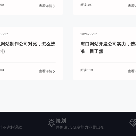
00
阅读 197
查看详情
查看
06-17
2026-06-17
地网站制作公司对比，怎么选
海口网站开发公司实力，选
省心
准一目了然
03
阅读 219
查看详情
查看
策划
计不达标退款
原创设计/研发能力业界出众