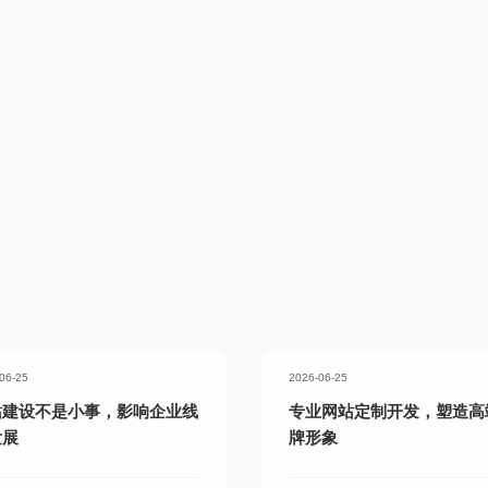
实派网站开发服
Hi，我们可以一起帮您解决,您目前需解决的问题!
加好友，获取报价
06-25
2026-06-25
站建设不是小事，影响企业线
专业网站定制开发，塑造高
发展
牌形象