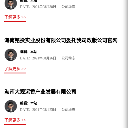
编辑：本站
DATE：2021年08月30日 公司动态
了解更多 >>
海南铭投实业股份有限公司委托我司改版公司官网
编辑：本站
DATE：2021年08月26日 公司动态
了解更多 >>
海南大观沉香产业发展有限公司
编辑：本站
DATE：2021年08月25日 公司动态
了解更多 >>