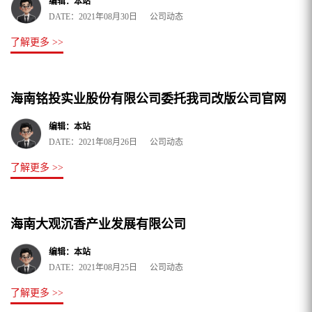
编辑：本站
DATE：2021年08月30日 公司动态
了解更多 >>
海南铭投实业股份有限公司委托我司改版公司官网
编辑：本站
DATE：2021年08月26日 公司动态
了解更多 >>
海南大观沉香产业发展有限公司
编辑：本站
DATE：2021年08月25日 公司动态
了解更多 >>