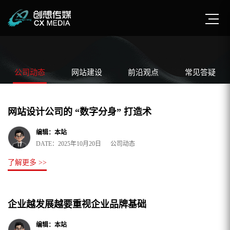
公司动态
网站建设
前沿观点
常见答疑
网站设计公司的 “数字分身” 打造术
编辑：本站
DATE：2025年10月20日 公司动态
了解更多 >>
企业越发展越要重视企业品牌基础
编辑：本站