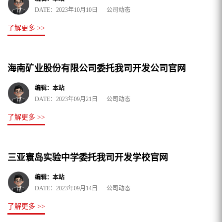
DATE：2023年10月10日 公司动态
了解更多 >>
海南矿业股份有限公司委托我司开发公司官网
编辑：本站
DATE：2023年09月21日 公司动态
了解更多 >>
三亚寰岛实验中学委托我司开发学校官网
编辑：本站
DATE：2023年09月14日 公司动态
了解更多 >>