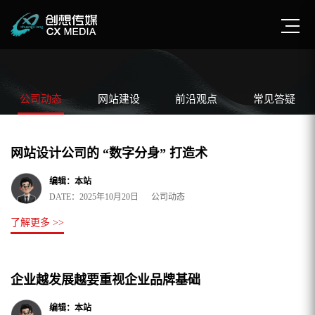
公司动态
网站建设
前沿观点
常见答疑
网站设计公司的 “数字分身” 打造术
编辑：本站
DATE：2025年10月20日 公司动态
了解更多 >>
企业越发展越要重视企业品牌基础
编辑：本站