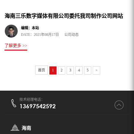
海南三乐数字媒体有限公司委托我司制作公司网站
编辑：本站
DATE：2021年08月17日 公司动态
了解更多 >>
首页
1
2
3
4
5
>
技术经理电话：
13697542592
海南