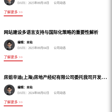
DATE：2025年09月18日 公司动态
了解更多 >>
网站建设多语言支持与国际化策略的重要性解析
编辑：本站
DATE：2025年09月04日 公司动态
了解更多 >>
房
姐辛迪(上海)房地产经纪有限公司委托我司开发小程序
编辑：本站
DATE：2024年08月02日 公司动态
了解更多 >>