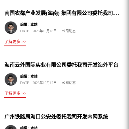
南
国农都产业发展(海南) 集团有限公司委托我司开发集团官网
编辑：本站
DATE：2023年10月18日 公司动态
了解更多 >>
海南云外国际实业有限公司委托我司开发海外平台
编辑：本站
DATE：2023年10月12日 公司动态
了解更多 >>
广州铁路局海口公安处委托我司开发内网系统
编辑：本站