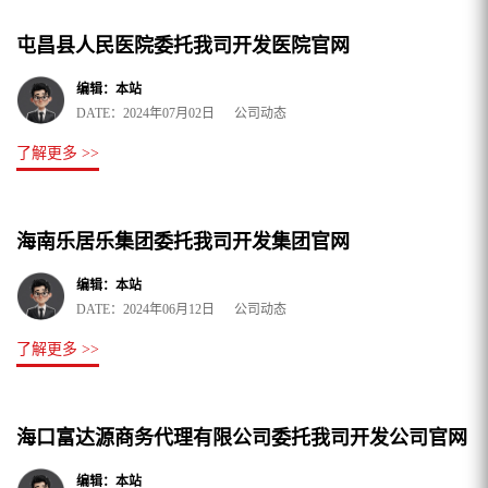
屯昌县人民医院委托我司开发医院官网
编辑：本站
DATE：2024年07月02日 公司动态
了解更多 >>
海南乐居乐集团委托我司开发集团官网
编辑：本站
DATE：2024年06月12日 公司动态
了解更多 >>
海口富达源商务代理有限公司委托我司开发公司官网
编辑：本站