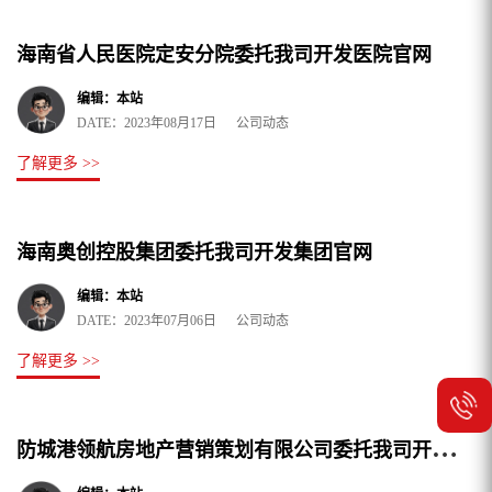
海南省人民医院定安分院委托我司开发医院官网
编辑：本站
DATE：2023年08月17日 公司动态
了解更多 >>
海南奥创控股集团委托我司开发集团官网
编辑：本站
DATE：2023年07月06日 公司动态
了解更多 >>
防
城港领航房地产营销策划有限公司委托我司开发房产平台