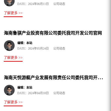
DATE：2024年06月11日 公司动态
了解更多 >>
海南鲁骐产业投资有限公司委托我司开发公司官网
编辑：本站
DATE：2024年05月24日 公司动态
了解更多 >>
海
南天悦游艇产业发展有限责任公司委托我司开发公司网站
编辑：本站
DATE：2024年04月18日 公司动态
了解更多 >>