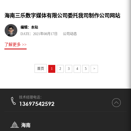
海南三乐数字媒体有限公司委托我司制作公司网站
编辑：本站
DATE：2021年08月17日 公司动态
了解更多 >>
首页
1
2
3
4
5
>
技术经理电话：
13697542592
海南