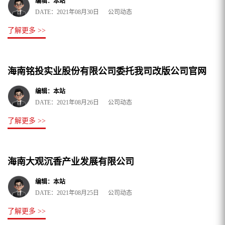
编辑：本站
DATE：2021年08月30日 公司动态
了解更多 >>
海南铭投实业股份有限公司委托我司改版公司官网
编辑：本站
DATE：2021年08月26日 公司动态
了解更多 >>
海南大观沉香产业发展有限公司
编辑：本站
DATE：2021年08月25日 公司动态
了解更多 >>