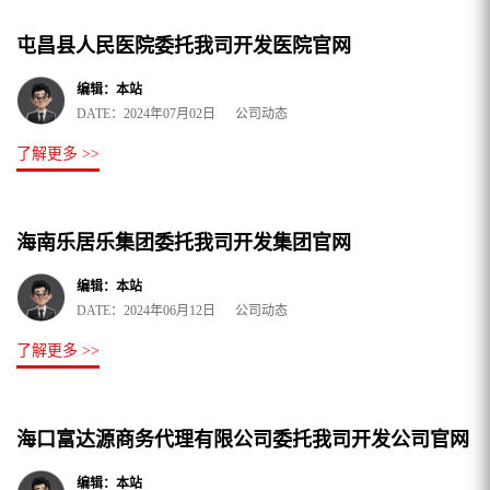
屯昌县人民医院委托我司开发医院官网
编辑：本站
DATE：2024年07月02日 公司动态
了解更多 >>
海南乐居乐集团委托我司开发集团官网
编辑：本站
DATE：2024年06月12日 公司动态
了解更多 >>
海口富达源商务代理有限公司委托我司开发公司官网
编辑：本站