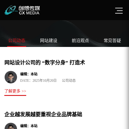
公司动态
网站建设
前沿观点
常见答疑
网站设计公司的 “数字分身” 打造术
编辑：本站
DATE：2025年10月20日 公司动态
了解更多 >>
企业越发展越要重视企业品牌基础
编辑：本站