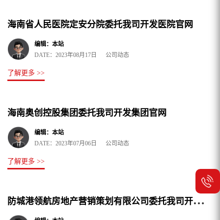
海南省人民医院定安分院委托我司开发医院官网
编辑：本站
DATE：2023年08月17日 公司动态
了解更多 >>
海南奥创控股集团委托我司开发集团官网
编辑：本站
DATE：2023年07月06日 公司动态
了解更多 >>
防
城港领航房地产营销策划有限公司委托我司开发房产平台