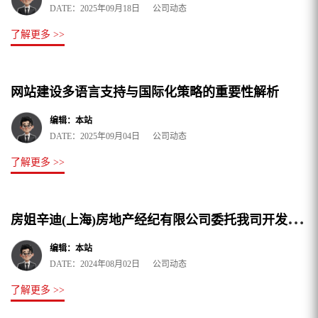
DATE：2025年09月18日 公司动态
了解更多 >>
网站建设多语言支持与国际化策略的重要性解析
编辑：本站
DATE：2025年09月04日 公司动态
了解更多 >>
房
姐辛迪(上海)房地产经纪有限公司委托我司开发小程序
编辑：本站
DATE：2024年08月02日 公司动态
了解更多 >>