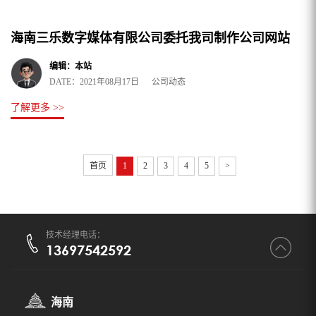
海南三乐数字媒体有限公司委托我司制作公司网站
编辑：本站
DATE：2021年08月17日 公司动态
了解更多 >>
首页
1
2
3
4
5
>
技术经理电话：
13697542592
海南