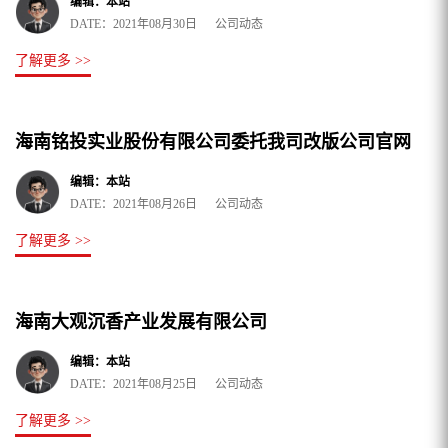
编辑：本站
DATE：2021年08月30日 公司动态
了解更多 >>
海南铭投实业股份有限公司委托我司改版公司官网
编辑：本站
DATE：2021年08月26日 公司动态
了解更多 >>
海南大观沉香产业发展有限公司
编辑：本站
DATE：2021年08月25日 公司动态
了解更多 >>