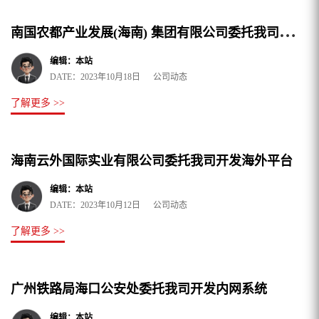
南
国农都产业发展(海南) 集团有限公司委托我司开发集团官网
编辑：本站
DATE：2023年10月18日 公司动态
了解更多 >>
海南云外国际实业有限公司委托我司开发海外平台
编辑：本站
DATE：2023年10月12日 公司动态
了解更多 >>
广州铁路局海口公安处委托我司开发内网系统
编辑：本站