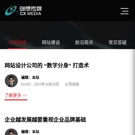
公司动态
网站建设
前沿观点
常见答疑
网站设计公司的 “数字分身” 打造术
编辑：本站
DATE：2025年10月20日 公司动态
了解更多 >>
企业越发展越要重视企业品牌基础
编辑：本站