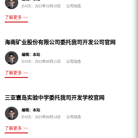
DATE：2023年10月10日 公司动态
了解更多 >>
海南矿业股份有限公司委托我司开发公司官网
编辑：本站
DATE：2023年09月21日 公司动态
了解更多 >>
三亚寰岛实验中学委托我司开发学校官网
编辑：本站
DATE：2023年09月14日 公司动态
了解更多 >>