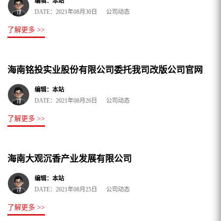
编辑：本站
DATE：2021年08月30日 公司动态
了解更多 >>
海南铭投实业股份有限公司委托我司改版公司官网
编辑：本站
DATE：2021年08月26日 公司动态
了解更多 >>
海南大观沉香产业发展有限公司
编辑：本站
DATE：2021年08月25日 公司动态
了解更多 >>