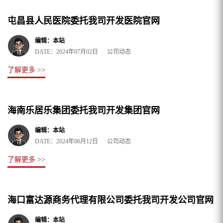
屯昌县人民医院委托我司开发医院官网
编辑：本站
DATE：2024年07月02日 公司动态
了解更多 >>
海南乐居乐集团委托我司开发集团官网
编辑：本站
DATE：2024年06月12日 公司动态
了解更多 >>
海口富达源商务代理有限公司委托我司开发公司官网
编辑：本站