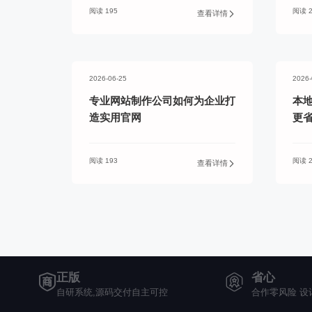
阅读 195
阅读 2
查看详情
2026-06-25
2026-
专业网站制作公司如何为企业打
本
造实用官网
更
阅读 193
阅读 2
查看详情
正版
省心
自研系统,源码交付自主可控
合作零风险 设