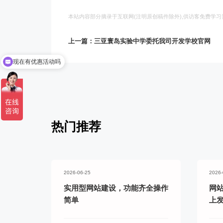
本站内容部分摘录于互联网(注明原创稿件除外),供访客免费学
务
上一篇：三亚寰岛实验中学委托我司开发学校官网
现在有优惠活动吗
热门推荐
2026-06-25
2026-
实用型网站建设，功能齐全操作
网
简单
上