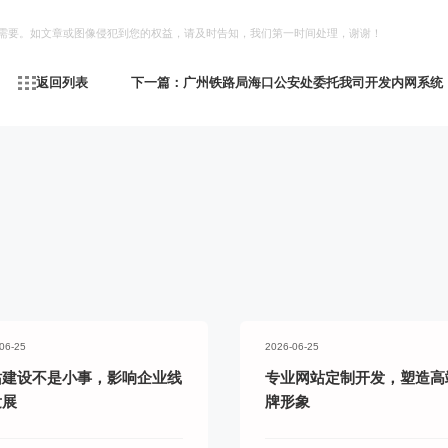
习需要。如文章或图像侵犯到您的权益，请及时告知，我们第一时间处理，谢谢！
实派网站开发服
返回列表
下一篇：广州铁路局海口公安处委托我司开发内网系统
Hi，我们可以一起帮您解决,您目前需解决的问题!
加好友，获取报价
06-25
2026-06-25
站建设不是小事，影响企业线
专业网站定制开发，塑造高
发展
牌形象