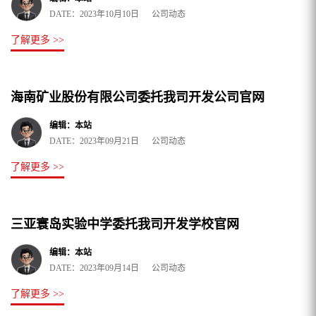
DATE：2023年10月10日 公司动态
了解更多 >>
海南矿业股份有限公司委托我司开发公司官网
编辑：本站
DATE：2023年09月21日 公司动态
了解更多 >>
三亚寰岛实验中学委托我司开发学校官网
编辑：本站
DATE：2023年09月14日 公司动态
了解更多 >>