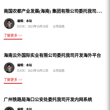
南
国农都产业发展(海南) 集团有限公司委托我司开发集团官网
编辑：本站
DATE：2023年10月18日 公司动态
了解更多 >>
海南云外国际实业有限公司委托我司开发海外平台
编辑：本站
DATE：2023年10月12日 公司动态
了解更多 >>
广州铁路局海口公安处委托我司开发内网系统
编辑：本站