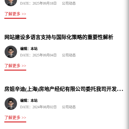
DATE：2025年09月18日 公司动态
了解更多 >>
网站建设多语言支持与国际化策略的重要性解析
编辑：本站
DATE：2025年09月04日 公司动态
了解更多 >>
房
姐辛迪(上海)房地产经纪有限公司委托我司开发小程序
编辑：本站
DATE：2024年08月02日 公司动态
了解更多 >>