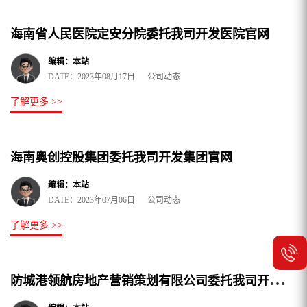
海南省人民医院定安分院委托我司开发医院官网
编辑：本站
DATE：2023年08月17日 公司动态
了解更多 >>
海南奥创控股集团委托我司开发集团官网
编辑：本站
DATE：2023年07月06日 公司动态
了解更多 >>
防
城港领航房地产营销策划有限公司委托我司开发房产平台