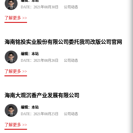
编辑：本站
DATE：2021年08月30日 公司动态
了解更多 >>
海南铭投实业股份有限公司委托我司改版公司官网
编辑：本站
DATE：2021年08月26日 公司动态
了解更多 >>
海南大观沉香产业发展有限公司
编辑：本站
DATE：2021年08月25日 公司动态
了解更多 >>