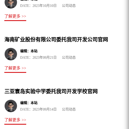
DATE：2023年10月10日 公司动态
了解更多 >>
海南矿业股份有限公司委托我司开发公司官网
编辑：本站
DATE：2023年09月21日 公司动态
了解更多 >>
三亚寰岛实验中学委托我司开发学校官网
编辑：本站
DATE：2023年09月14日 公司动态
了解更多 >>