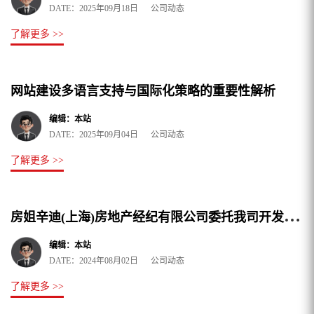
DATE：2025年09月18日 公司动态
了解更多 >>
网站建设多语言支持与国际化策略的重要性解析
编辑：本站
DATE：2025年09月04日 公司动态
了解更多 >>
房
姐辛迪(上海)房地产经纪有限公司委托我司开发小程序
编辑：本站
DATE：2024年08月02日 公司动态
了解更多 >>