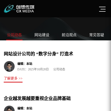
公司动态
网站建设
前沿观点
常见答疑
网站设计公司的 “数字分身” 打造术
编辑：本站
DATE：2025年10月20日 公司动态
了解更多 >>
企业越发展越要重视企业品牌基础
编辑：本站