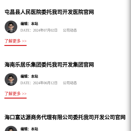
屯昌县人民医院委托我司开发医院官网
编辑：本站
DATE：2024年07月02日 公司动态
了解更多 >>
海南乐居乐集团委托我司开发集团官网
编辑：本站
DATE：2024年06月12日 公司动态
了解更多 >>
海口富达源商务代理有限公司委托我司开发公司官网
编辑：本站