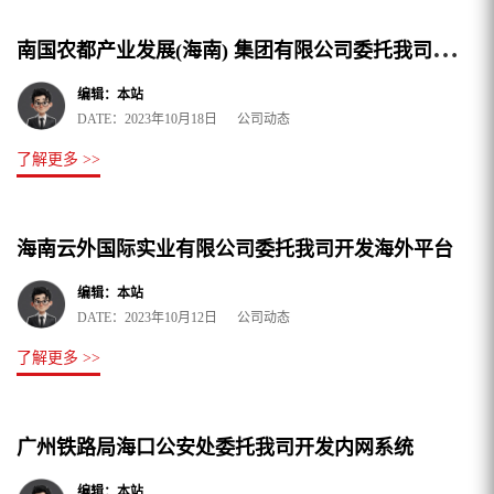
南
国农都产业发展(海南) 集团有限公司委托我司开发集团官网
编辑：本站
DATE：2023年10月18日 公司动态
了解更多 >>
海南云外国际实业有限公司委托我司开发海外平台
编辑：本站
DATE：2023年10月12日 公司动态
了解更多 >>
广州铁路局海口公安处委托我司开发内网系统
编辑：本站