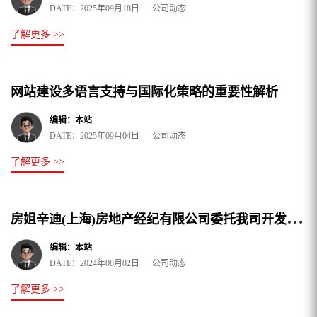
DATE：2025年09月18日 公司动态
了解更多 >>
网站建设多语言支持与国际化策略的重要性解析
编辑：本站
DATE：2025年09月04日 公司动态
了解更多 >>
房
姐辛迪(上海)房地产经纪有限公司委托我司开发小程序
编辑：本站
DATE：2024年08月02日 公司动态
了解更多 >>