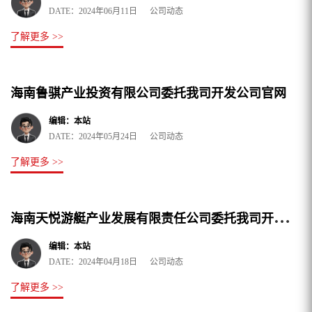
DATE：2024年06月11日 公司动态
了解更多 >>
海南鲁骐产业投资有限公司委托我司开发公司官网
编辑：本站
DATE：2024年05月24日 公司动态
了解更多 >>
海
南天悦游艇产业发展有限责任公司委托我司开发公司网站
编辑：本站
DATE：2024年04月18日 公司动态
了解更多 >>