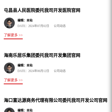
屯昌县人民医院委托我司开发医院官网
编辑：本站
DATE：2024年07月02日 公司动态
了解更多 >>
海南乐居乐集团委托我司开发集团官网
编辑：本站
DATE：2024年06月12日 公司动态
了解更多 >>
海口富达源商务代理有限公司委托我司开发公司官网
编辑：本站