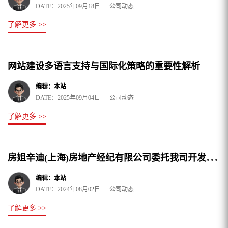
DATE：2025年09月18日 公司动态
了解更多 >>
网站建设多语言支持与国际化策略的重要性解析
编辑：本站
DATE：2025年09月04日 公司动态
了解更多 >>
房
姐辛迪(上海)房地产经纪有限公司委托我司开发小程序
编辑：本站
DATE：2024年08月02日 公司动态
了解更多 >>