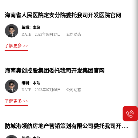
海南省人民医院定安分院委托我司开发医院官网
编辑：本站
DATE：2023年08月17日 公司动态
了解更多 >>
海南奥创控股集团委托我司开发集团官网
编辑：本站
DATE：2023年07月06日 公司动态
了解更多 >>
防
城港领航房地产营销策划有限公司委托我司开发房产平台