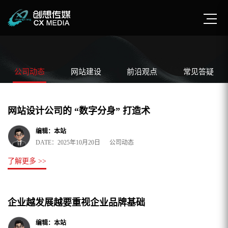
公司动态
网站建设
前沿观点
常见答疑
网站设计公司的 “数字分身” 打造术
编辑：本站
DATE：2025年10月20日 公司动态
了解更多 >>
企业越发展越要重视企业品牌基础
编辑：本站