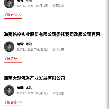
编辑：本站
DATE：2021年08月30日 公司动态
了解更多 >>
海南铭投实业股份有限公司委托我司改版公司官网
编辑：本站
DATE：2021年08月26日 公司动态
了解更多 >>
海南大观沉香产业发展有限公司
编辑：本站
DATE：2021年08月25日 公司动态
了解更多 >>