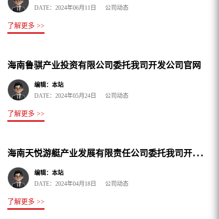
DATE：2024年06月11日 公司动态
了解更多 >>
海南鲁骐产业投资有限公司委托我司开发公司官网
编辑：本站
DATE：2024年05月24日 公司动态
了解更多 >>
海
南天悦游艇产业发展有限责任公司委托我司开发公司网站
编辑：本站
DATE：2024年04月18日 公司动态
了解更多 >>