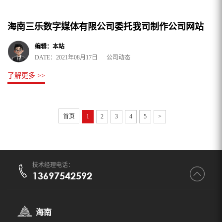
海南三乐数字媒体有限公司委托我司制作公司网站
编辑：本站
DATE：2021年08月17日 公司动态
了解更多 >>
首页
1
2
3
4
5
>
技术经理电话：
13697542592
海南