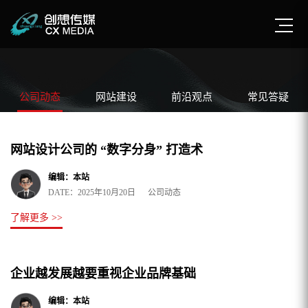
公司动态
网站建设
前沿观点
常见答疑
网站设计公司的 “数字分身” 打造术
编辑：本站
DATE：2025年10月20日 公司动态
了解更多 >>
企业越发展越要重视企业品牌基础
编辑：本站