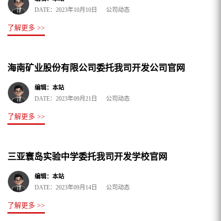
DATE：2023年10月10日 公司动态
了解更多 >>
海南矿业股份有限公司委托我司开发公司官网
编辑：本站
DATE：2023年09月21日 公司动态
了解更多 >>
三亚寰岛实验中学委托我司开发学校官网
编辑：本站
DATE：2023年09月14日 公司动态
了解更多 >>