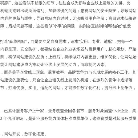
事陷阱”，这些看似不起眼的细节，往往会成为影响企业线上发展的关键。比
手机端浏览时出现页面错乱、加载缓慢的问题；忽视网站的安全防护，导致网站
视内容的更新与维护，导致网站内容过时，无法吸引用户停留；盲目追求低价建
障，后期问题不断。这些看似“小事”的问题，实则会直接制约网站的价值发
造“豪华网站”，而是要立足自身需求，追求“实用、专业、适配”，把每一个
是内容呈现、安全防护，都要结合企业的业务场景与目标用户，精心规划、严格
陷阱，确保网站建设的品质；上线后，持续做好内容更新、维护优化，让网站始
才能让网站建设成为推动企业线上发展的助力，而非制约因素。
事，而是关乎企业线上形象、获客效率、品牌竞争力与长期发展的核心工作。其
网站建设的重要性，只会让企业错失线上发展的机遇，在激烈的竞争中逐渐落
环节，打造优质、实用、适配的网站，才能抓住数字化红利，提升线上竞争力，
实派网站开发服
展，已累计服务客户上千家，业务覆盖全国各省市，服务对象涵盖中小企业、集
0 年信用评级 ，是企业服务能力团体标准成员单位，这些资质是对其服务质量
Hi，我们可以一起帮您解决,您目前需解决的问题!
发，
网站开发
，数字化搭建。