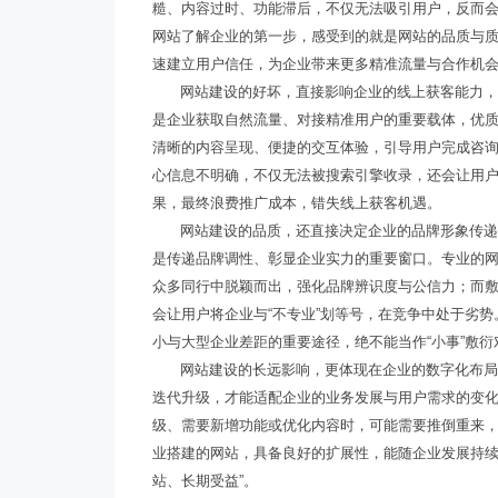
糙、内容过时、功能滞后，不仅无法吸引用户，反而
网站了解企业的第一步，感受到的就是网站的品质与
速建立用户信任，为企业带来更多精准流量与合作机
网站建设的好坏，直接影响企业的线上获客能力
是企业获取自然流量、对接精准用户的重要载体，优
清晰的内容呈现、便捷的交互体验，引导用户完成咨
心信息不明确，不仅无法被搜索引擎收录，还会让用
果，最终浪费推广成本，错失线上获客机遇。
网站建设的品质，还直接决定企业的品牌形象传
是传递品牌调性、彰显企业实力的重要窗口。专业的
众多同行中脱颖而出，强化品牌辨识度与公信力；而
会让用户将企业与“不专业”划等号，在竞争中处于劣
小与大型企业差距的重要途径，绝不能当作“小事”敷衍
网站建设
的长远影响，更体现在企业的数字化布
迭代升级，才能适配企业的业务发展与用户需求的变
级、需要新增功能或优化内容时，可能需要推倒重来
业搭建的网站，具备良好的扩展性，能随企业发展持续
站、长期受益”。