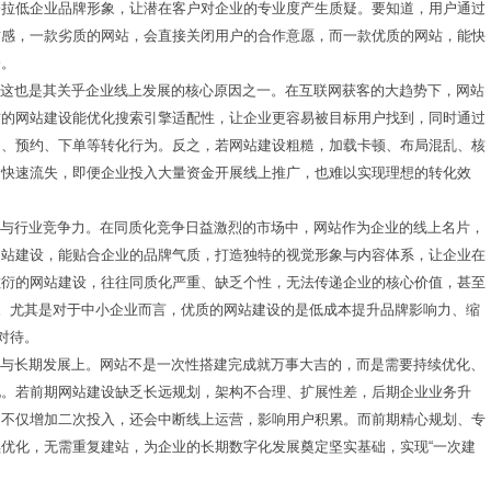
会拉低企业品牌形象，让潜在客户对企业的专业度产生质疑。要知道，用户通过
质感，一款劣质的网站，会直接关闭用户的合作意愿，而一款优质的网站，能快
会。
，这也是其关乎企业线上发展的核心原因之一。在互联网获客的大趋势下，网站
质的网站建设能优化搜索引擎适配性，让企业更容易被目标用户找到，同时通过
询、预约、下单等转化行为。反之，若网站建设粗糙，加载卡顿、布局混乱、核
户快速流失，即便企业投入大量资金开展线上推广，也难以实现理想的转化效
递与行业竞争力。在同质化竞争日益激烈的市场中，网站作为企业的线上名片，
网站建设，能贴合企业的品牌气质，打造独特的视觉形象与内容体系，让企业在
敷衍的网站建设，往往同质化严重、缺乏个性，无法传递企业的核心价值，甚至
势。尤其是对于中小企业而言，优质的网站建设的是低成本提升品牌影响力、缩
对待。
局与长期发展上。网站不是一次性搭建完成就万事大吉的，而是需要持续优化、
化。若前期网站建设缺乏长远规划，架构不合理、扩展性差，后期企业业务升
，不仅增加二次投入，还会中断线上运营，影响用户积累。而前期精心规划、专
优化，无需重复建站，为企业的长期数字化发展奠定坚实基础，实现“一次建