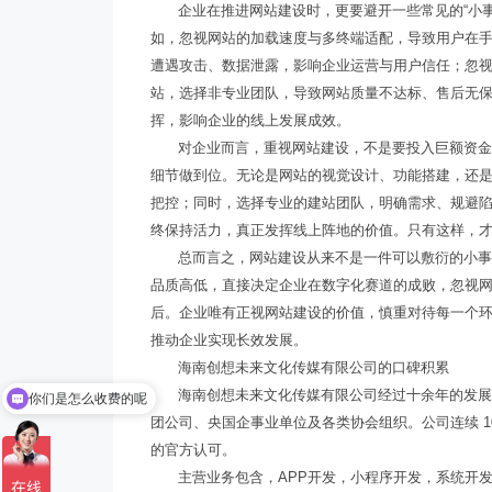
企业在推进网站建设时，更要避开一些常见的“小
如，忽视网站的加载速度与多终端适配，导致用户在
遭遇攻击、数据泄露，影响企业运营与用户信任；忽
站，选择非专业团队，导致网站质量不达标、售后无保
挥，影响企业的线上发展成效。
对企业而言，重视网站建设，不是要投入巨额资金打
细节做到位。无论是网站的视觉设计、功能搭建，还
把控；同时，选择专业的建站团队，明确需求、规避
终保持活力，真正发挥线上阵地的价值。只有这样，
总而言之，网站建设从来不是一件可以敷衍的小
品质高低，直接决定企业在数字化赛道的成败，忽视
后。企业唯有正视网站建设的价值，慎重对待每一个
务
推动企业实现长效发展。
海南创想未来文化传媒有限公司的口碑积累
你们是怎么收费的呢
海南创想未来文化传媒有限公司经过十余年的发
现在有优惠活动吗
团公司、央国企事业单位及各类协会组织。公司连续 1
的官方认可。
主营业务包含，APP开发，小程序开发，系统开