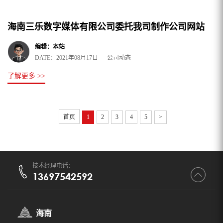
海南三乐数字媒体有限公司委托我司制作公司网站
编辑：本站
DATE：2021年08月17日 公司动态
了解更多 >>
首页
1
2
3
4
5
>
技术经理电话：
13697542592
海南