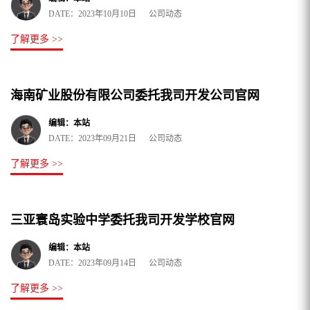
DATE：2023年10月10日 公司动态
了解更多 >>
海南矿业股份有限公司委托我司开发公司官网
编辑：本站
DATE：2023年09月21日 公司动态
了解更多 >>
三亚寰岛实验中学委托我司开发学校官网
编辑：本站
DATE：2023年09月14日 公司动态
了解更多 >>