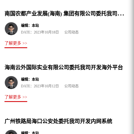
南
国农都产业发展(海南) 集团有限公司委托我司开发集团官网
编辑：本站
DATE：2023年10月18日 公司动态
了解更多 >>
海南云外国际实业有限公司委托我司开发海外平台
编辑：本站
DATE：2023年10月12日 公司动态
了解更多 >>
广州铁路局海口公安处委托我司开发内网系统
编辑：本站