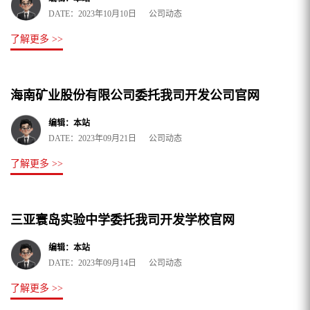
DATE：2023年10月10日 公司动态
了解更多 >>
海南矿业股份有限公司委托我司开发公司官网
编辑：本站
DATE：2023年09月21日 公司动态
了解更多 >>
三亚寰岛实验中学委托我司开发学校官网
编辑：本站
DATE：2023年09月14日 公司动态
了解更多 >>