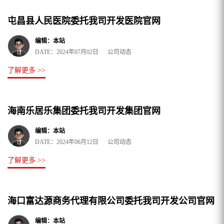
屯昌县人民医院委托我司开发医院官网
编辑：本站
DATE：2024年07月02日 公司动态
了解更多 >>
海南乐居乐集团委托我司开发集团官网
编辑：本站
DATE：2024年06月12日 公司动态
了解更多 >>
海口富达源商务代理有限公司委托我司开发公司官网
编辑：本站