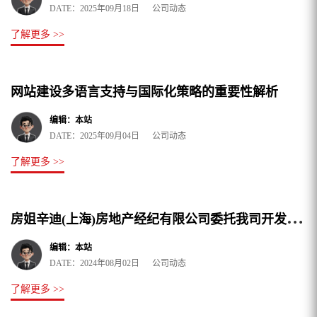
DATE：2025年09月18日 公司动态
了解更多 >>
网站建设多语言支持与国际化策略的重要性解析
编辑：本站
DATE：2025年09月04日 公司动态
了解更多 >>
房
姐辛迪(上海)房地产经纪有限公司委托我司开发小程序
编辑：本站
DATE：2024年08月02日 公司动态
了解更多 >>