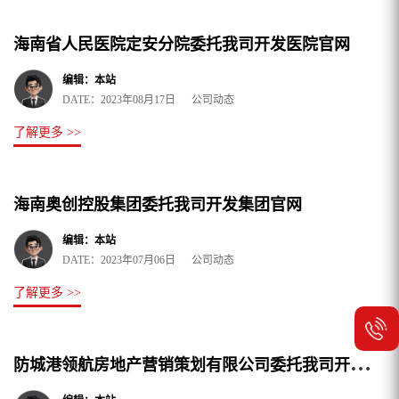
海南省人民医院定安分院委托我司开发医院官网
编辑：本站
DATE：2023年08月17日 公司动态
了解更多 >>
海南奥创控股集团委托我司开发集团官网
编辑：本站
DATE：2023年07月06日 公司动态
了解更多 >>
防
城港领航房地产营销策划有限公司委托我司开发房产平台