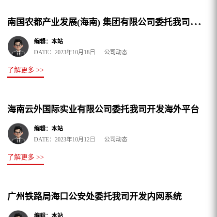
南
国农都产业发展(海南) 集团有限公司委托我司开发集团官网
编辑：本站
DATE：2023年10月18日 公司动态
了解更多 >>
海南云外国际实业有限公司委托我司开发海外平台
编辑：本站
DATE：2023年10月12日 公司动态
了解更多 >>
广州铁路局海口公安处委托我司开发内网系统
编辑：本站