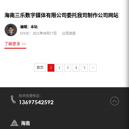
海南三乐数字媒体有限公司委托我司制作公司网站
编辑：本站
DATE：2021年08月17日 公司动态
了解更多 >>
首页
1
2
3
4
5
>
技术经理电话：
13697542592
海南