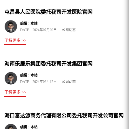
屯昌县人民医院委托我司开发医院官网
编辑：本站
DATE：2024年07月02日 公司动态
了解更多 >>
海南乐居乐集团委托我司开发集团官网
编辑：本站
DATE：2024年06月12日 公司动态
了解更多 >>
海口富达源商务代理有限公司委托我司开发公司官网
编辑：本站