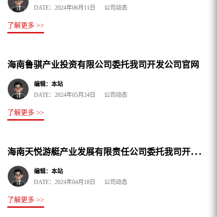
DATE：2024年06月11日 公司动态
了解更多 >>
海南鲁骐产业投资有限公司委托我司开发公司官网
编辑：本站
DATE：2024年05月24日 公司动态
了解更多 >>
海
南天悦游艇产业发展有限责任公司委托我司开发公司网站
编辑：本站
DATE：2024年04月18日 公司动态
了解更多 >>