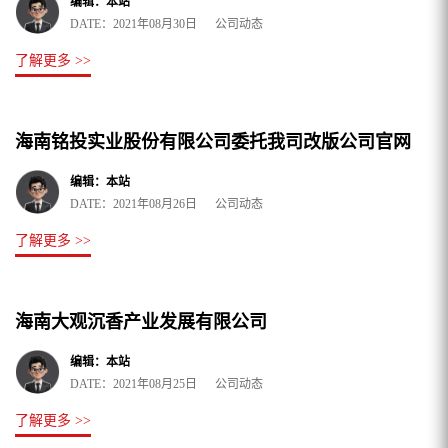
编辑：本站
DATE：2021年08月30日 公司动态
了解更多 >>
海南铭投实业股份有限公司委托我司改版公司官网
编辑：本站
DATE：2021年08月26日 公司动态
了解更多 >>
海南大观沉香产业发展有限公司
编辑：本站
DATE：2021年08月25日 公司动态
了解更多 >>