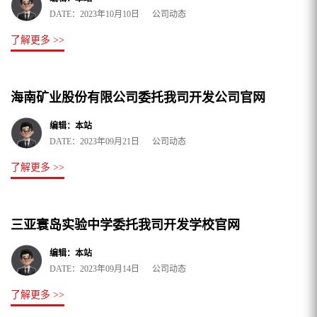
DATE：2023年10月10日 公司动态
了解更多 >>
海南矿业股份有限公司委托我司开发公司官网
编辑：本站
DATE：2023年09月21日 公司动态
了解更多 >>
三亚寰岛实验中学委托我司开发学校官网
编辑：本站
DATE：2023年09月14日 公司动态
了解更多 >>