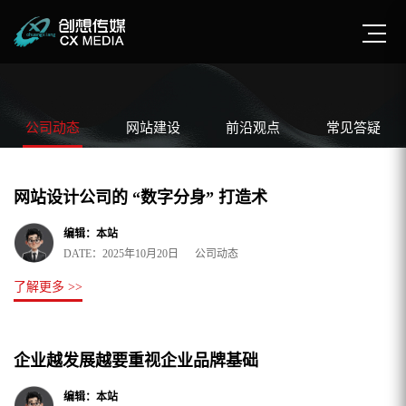
公司动态
网站建设
前沿观点
常见答疑
网站设计公司的 “数字分身” 打造术
编辑：本站
DATE：2025年10月20日 公司动态
了解更多 >>
企业越发展越要重视企业品牌基础
编辑：本站