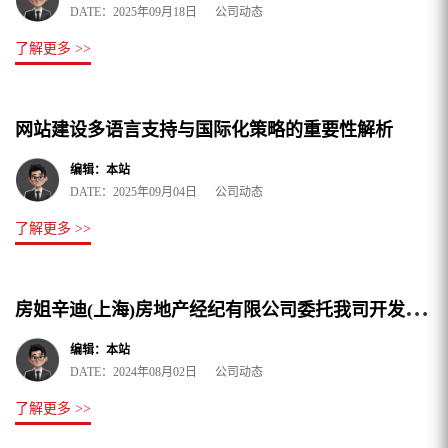
DATE：2025年09月18日 公司动态
了解更多 >>
网站建设多语言支持与国际化策略的重要性解析
编辑：本站
DATE：2025年09月04日 公司动态
了解更多 >>
房
姐辛迪(上海)房地产经纪有限公司委托我司开发小程序
编辑：本站
DATE：2024年08月02日 公司动态
了解更多 >>