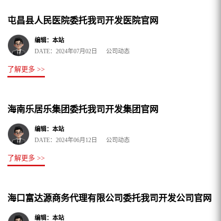
屯昌县人民医院委托我司开发医院官网
编辑：本站
DATE：2024年07月02日 公司动态
了解更多 >>
海南乐居乐集团委托我司开发集团官网
编辑：本站
DATE：2024年06月12日 公司动态
了解更多 >>
海口富达源商务代理有限公司委托我司开发公司官网
编辑：本站