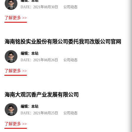
编辑：本站
DATE：2021年08月30日 公司动态
了解更多 >>
海南铭投实业股份有限公司委托我司改版公司官网
编辑：本站
DATE：2021年08月26日 公司动态
了解更多 >>
海南大观沉香产业发展有限公司
编辑：本站
DATE：2021年08月25日 公司动态
了解更多 >>