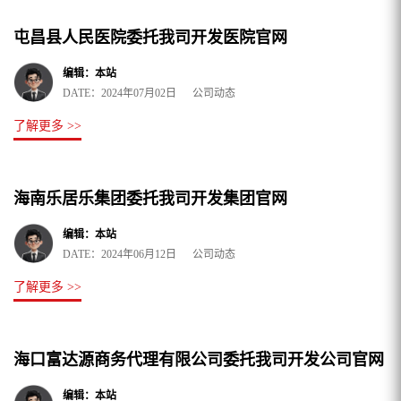
屯昌县人民医院委托我司开发医院官网
编辑：本站
DATE：2024年07月02日 公司动态
了解更多 >>
海南乐居乐集团委托我司开发集团官网
编辑：本站
DATE：2024年06月12日 公司动态
了解更多 >>
海口富达源商务代理有限公司委托我司开发公司官网
编辑：本站