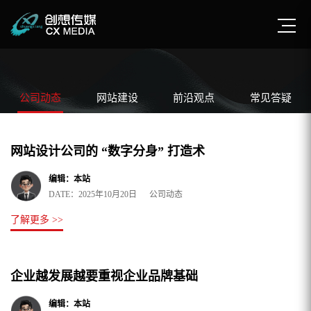
公司动态
网站建设
前沿观点
常见答疑
网站设计公司的 “数字分身” 打造术
编辑：本站
DATE：2025年10月20日 公司动态
了解更多 >>
企业越发展越要重视企业品牌基础
编辑：本站