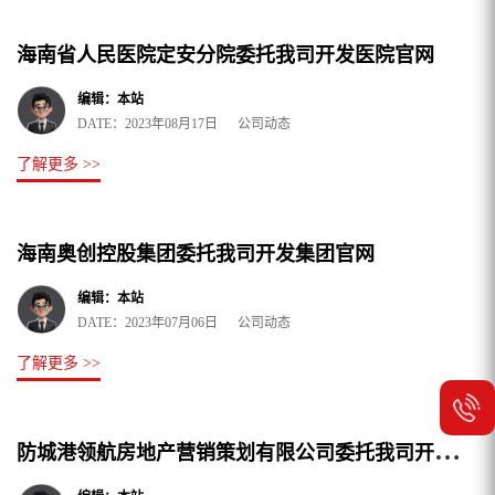
海南省人民医院定安分院委托我司开发医院官网
编辑：本站
DATE：2023年08月17日 公司动态
了解更多 >>
海南奥创控股集团委托我司开发集团官网
编辑：本站
DATE：2023年07月06日 公司动态
了解更多 >>
防
城港领航房地产营销策划有限公司委托我司开发房产平台