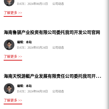
DATE：2024年06月11日 公司动态
了解更多 >>
海南鲁骐产业投资有限公司委托我司开发公司官网
编辑：本站
DATE：2024年05月24日 公司动态
了解更多 >>
海
南天悦游艇产业发展有限责任公司委托我司开发公司网站
编辑：本站
DATE：2024年04月18日 公司动态
了解更多 >>