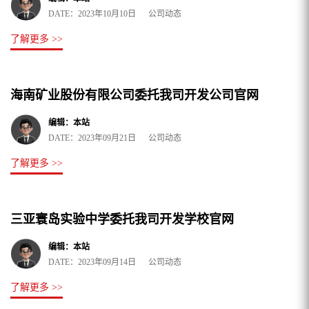
DATE：2023年10月10日 公司动态
了解更多 >>
海南矿业股份有限公司委托我司开发公司官网
编辑：本站
DATE：2023年09月21日 公司动态
了解更多 >>
三亚寰岛实验中学委托我司开发学校官网
编辑：本站
DATE：2023年09月14日 公司动态
了解更多 >>