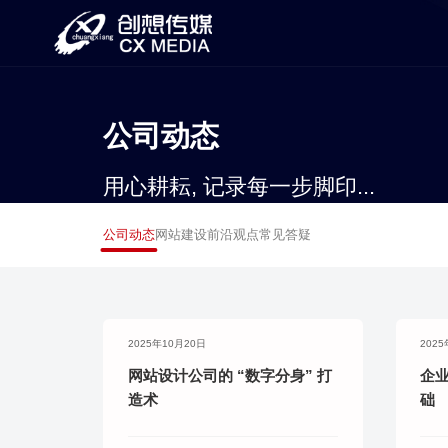
公司动态
用心耕耘, 记录每一步脚印...
公司动态
网站建设
前沿观点
常见答疑
2025年10月20日
202
网站设计公司的 “数字分身” 打
企
造术
础