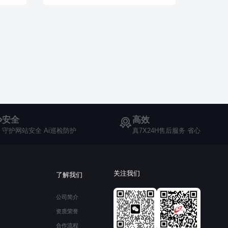
安全
高效
守护网站安全 Ai巡检防护
真7X24H售后服务 省心
关注我们
了解我们
公司简介
资质荣誉
合作流程