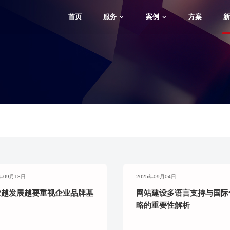
首页
服务
案例
方案
新
5年09月18日
2025年09月04日
业越发展越要重视企业品牌基
网站建设多语言支持与国际
略的重要性解析