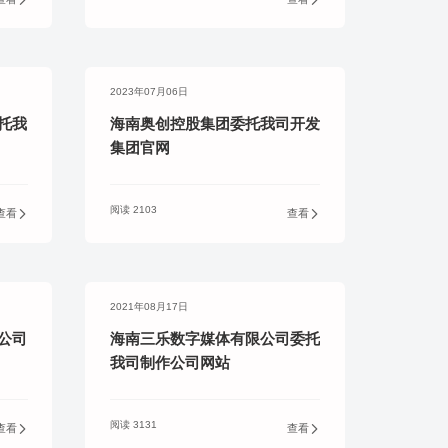
务商
2023年07月06日
托我
海南奥创控股集团委托我司开发
集团官网
阅读 2103
查看
查看
2021年08月17日
公司
海南三乐数字媒体有限公司委托
我司制作公司网站
阅读 3131
查看
查看