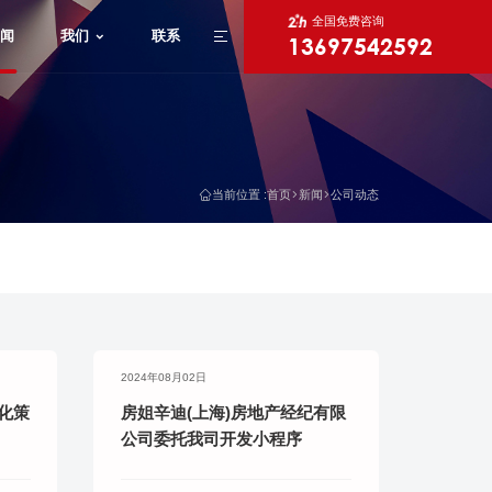
全国免费咨询
闻
我们
联系
13697542592
X
当前位置 :
首页
新闻
公司动态
2024年08月02日
化策
房姐辛迪(上海)房地产经纪有限
公司委托我司开发小程序