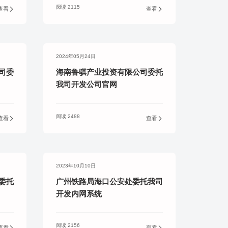
阅读 2115
查看
查看
2024年05月24日
司委
海南鲁骐产业投资有限公司委托
我司开发公司官网
阅读 2488
查看
查看
2023年10月10日
委托
广州铁路局海口公安处委托我司
开发内网系统
阅读 2156
查看
查看