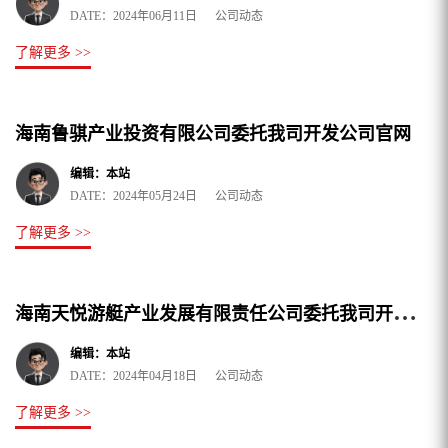
DATE：2024年06月11日 公司动态
了解更多 >>
海南鲁骐产业投资有限公司委托我司开发公司官网
编辑：本站
DATE：2024年05月24日 公司动态
了解更多 >>
海
南天悦游艇产业发展有限责任公司委托我司开发公司网站
编辑：本站
DATE：2024年04月18日 公司动态
了解更多 >>