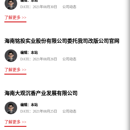
编辑：本站
DATE：2021年08月30日 公司动态
了解更多 >>
海南铭投实业股份有限公司委托我司改版公司官网
编辑：本站
DATE：2021年08月26日 公司动态
了解更多 >>
海南大观沉香产业发展有限公司
编辑：本站
DATE：2021年08月25日 公司动态
了解更多 >>