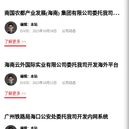
南
国农都产业发展(海南) 集团有限公司委托我司开发集团官网
编辑：本站
DATE：2023年10月18日 公司动态
了解更多 >>
海南云外国际实业有限公司委托我司开发海外平台
编辑：本站
DATE：2023年10月12日 公司动态
了解更多 >>
广州铁路局海口公安处委托我司开发内网系统
编辑：本站