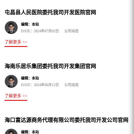
屯昌县人民医院委托我司开发医院官网
编辑：本站
DATE：2024年07月02日 公司动态
了解更多 >>
海南乐居乐集团委托我司开发集团官网
编辑：本站
DATE：2024年06月12日 公司动态
了解更多 >>
海口富达源商务代理有限公司委托我司开发公司官网
编辑：本站