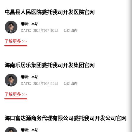
屯昌县人民医院委托我司开发医院官网
编辑：本站
DATE：2024年07月02日 公司动态
了解更多 >>
海南乐居乐集团委托我司开发集团官网
编辑：本站
DATE：2024年06月12日 公司动态
了解更多 >>
海口富达源商务代理有限公司委托我司开发公司官网
编辑：本站